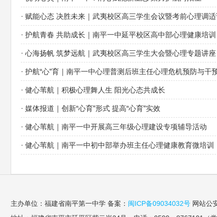
· 赋能心态 决胜未来｜武夷校区高三学生会议暨考前心理调
· 护航青春 共助成长｜南平一中延平校区高中部心理健康培训
· 心海扬帆 筑梦远航｜武夷校区高三学生大会暨心理专题讲座
· 护航“心”育｜南平一中心理普测后班主任心理危机预防与干
· 健心苇航｜积极心理舞人生 阳光心态共成长
· 媒体报道｜创新“心育”形式 提高“心育”实效
· 健心苇航｜南平一中开展高三年级心理建设专项辅导活动
· 健心苇航｜南平一中初中部举办班主任心理健康教育微培训
主办单位：福建省南平第一中学 备案：
闽ICP备09034032号
网站公安机