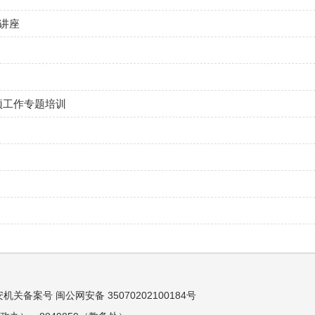
适讲座
预工作专题培训
关备案号 闽公网安备 35070202100184号