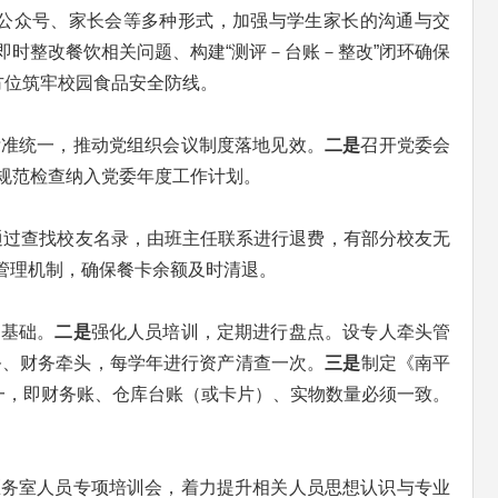
公众号、家长会等多种形式，加强与学生家长的沟通与交
即时整改餐饮相关问题、构建“测评－台账－整改”闭环确保
方位筑牢校园食品安全防线。
标准统一，推动党组织会议制度落地见效。
二是
召开党委会
规范检查纳入党委年度工作计划。
项通过查找校友名录，由班主任联系进行退费，有部分校友无
的管理机制，确保餐卡余额及时清退。
定基础。
二是
强化人员培训，定期进行盘点。设专人牵头管
务、财务牵头，每学年进行资产清查一次。
三是
制定《南平
一，即财务账、仓库台账（或卡片）、实物数量必须一致。
医务室人员专项培训会，着力提升相关人员思想认识与专业