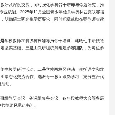
合教研及深度交流，同时强化学科骨干培养与命题研究，推
业赋能。2025年11月全国青少年信息学奥林匹克联赛福
计划，明确硕士研究生学历要求，同时积极鼓励在职教师攻读
二是
学校教师在省级科技辅导员骨干培训、建瓯七中帮扶送
奠定坚实基础。
三是
由教研组统筹组建参赛团队，为每位参
的集中教学研讨活动。
二是
学校两校区联动，依托语文和数
课组常态化交流合作、选派骨干教师跟岗学习，充分整合优
研活动。
教研组教研会议、备课组集备会议、各年段教师大会等多层
中师德师风承诺书》。