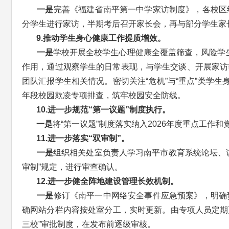
一是
完善《福建省南平第一中学家访制度》，各校区
分学生进行家访，半期考后召开家长会，再与部分学生家
9.推动学生身心健康工作提质增效。
一是
学校开展全校学生心理健康全覆盖筛查，风险学生
作用，通过观察学生的日常表现，与学生交谈、开展家访
团队汇报学生相关情况。密切关注“危机”与“重点”类学
年段校园欺凌专项排查，筑牢校园安全防线。
10.进一步规范“第一议题”制度执行。
一是
将“第一议题”制度落实纳入2026年度重点工作
11.进一步落实“双审制”。
一是
组织相关处室负责人学习南平市教育系统论坛、
审制”规定，进行审查确认。
12.进一步健全阵地建设管理长效机制。
一是
修订《南平一中网络安全事件应急预案》，明确
确网站分栏内容按处室分工，实时更新。由专项人员定期
三校”审批制度，在发布前逐级审核。