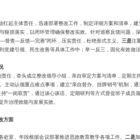
动扛起主体责任，迅速部署整改工作，制定详细方案和清单，建立
与狠抓落实，以闭环管理确保整改实效。针对巡察反馈问题，
—督查—反馈—完善”闭环，压实责任，杜绝形式主义。
三是
注
到党建引领、民生改善等具体工作中；举一反三，固化有效做
况
政治责任，牵头成立整改领导小组，亲自审定方案与清单，定期主
。主动认领重点难点事项，建立“亲自督办、挂牌销号”机制，通
持“一岗双责”，通过谈心谈话、定期研判等方式督促班子成员
提升治理效能与发展实效。
改方面
各处室、年段根据会议部署推进思政教育教学各项工作。
二是