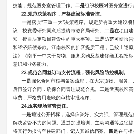
技能，规范医务室管理工作。
二是
组织校医对医务室进行
22.规范决策程序，严格建设标准管控。
一是
落实“三重一大”决策程序。规定所有重大建设
议，校党委研究同意后提请市教育局研究。
二是
在项目建
知，擅自决定项目建设中的重大事项。
三是
防范可研报告
和经济赔偿条款。江南校区的扩容提质工程，已按上述原
法》《南平一中关于货物、服务采购及基建修缮工程招标
意识和业务能力。
23.规范合同签订与支付流程，强化风险防控机制。
一是
强化合同审核与备案流程，在大宗货物、服务、
后再签订合同，确保合同管理规范合规。
二是
武夷校区高
审费，严格费用走账的审核审批程序。
24.压实现场监管责任。
一是
通过公开招标，选择信誉好、实力强、管理规范
解决监管不力的问题。通过加强培训、主动沟通等途径提
将其行为报告至住建部门，记入其诚信档案。
四是
在与相