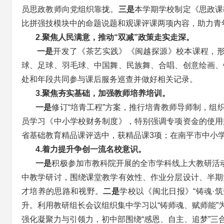
员思政教师向党组织靠拢。
三是
本学期学校制定《思政课
比拼强技模块中的命题说题和观课评课两项内容，助力青
2.聚焦人民满意，推动
“双减”政策
走实走深。
一是
开发了《茶艺实践》《闽越探源》校本课程，
球、足球、羽毛球、中国舞、民族舞、合唱、创意绘画、
处和年段共同参与课后服务巡查并做好相关记录。
3.聚焦夯实基础，加强教师培养培训。
一是
修订“培青工程”方案，推行培青教师导师制，
员学习《中小学校财务制度》，特别强调专项资金的使用
省基础教育精品课评选中，获精品课3项；在南平市中小学
4.着力提升争创一流名校意识。
一是
积极参加市教科院开展的全市学科线上大教研活
中教学研讨，围绕课堂教学有效性、作业分层设计、半期
才培养的思路和视野。
二是
学校以《闽北日报》“铸魂·
升。利用教研组长会议组织集中学习以“铸师魂、赋师能”
强化凝聚力与引领力，初中部围绕“感恩、自主、追梦”