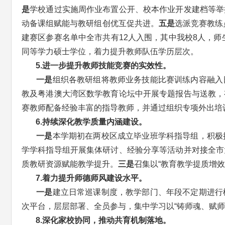
是
学校通过实施周作业布置公开、校本作业开发建档等举
动备课组赋能与教研组创优互促共进。
五是
选派竞赛教练
建赛区参赛名单中全市共有12人入围，其中我校8人，
同等学力硕士学位，着力提升教师队伍学历层次。
5.进一步提升教师技能竞赛的实效性。
一是
组织各教研组将教师业务技能比赛训练内容融入
教及粤港澳大湾区数学教育论坛中开展专题报告与送教，
赛教师配备经验丰富的指导教师，并通过组织专项外出培
6.持续深化教学质量内涵建设。
一是
本学期初在两校区成立毕业班学科指导组，积极
学学科指导组开展集体研讨、经验分享等活动并对接全市
质教研资源赋能教学提升。
三是
召集以“教育教学提质增
7.着力提升师德师风建设水平。
一是
建立日常巡课制度，教学部门、年段不定期进行
次平台，层层部署、全员参与，集中学习以“铸师魂、赋师
8.深化家校协同，推动共育机制落地。