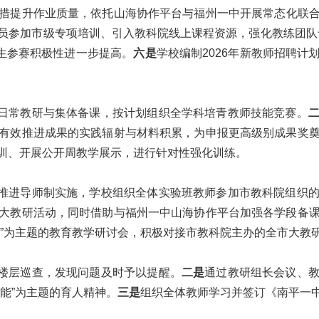
措提升作业质量，依托山海协作平台与福州一中开展常态化联
员参加市级专项培训、引入教科院线上课程资源，强化教练团队专
师生参赛积极性进一步提高。
六是
学校编制2026年新教师招聘
日常教研与集体备课，按计划组织全学科培青教师技能竞赛。
有效推进成果的实践辐射与材料积累，为申报更高级别成果奖
训、开展公开周教学展示，进行针对性强化训练。
推进导师制实施，学校组织全体实验班教师参加市教科院组织
大教研活动，同时借助与福州一中山海协作平台加强各学段备
效”为主题的教育教学研讨会，积极对接市教科院主办的全市大教
楼层巡查，发现问题及时予以提醒。
二是
通过教研组长会议、
能”为主题的育人精神。
三是
组织全体教师学习并签订《南平一