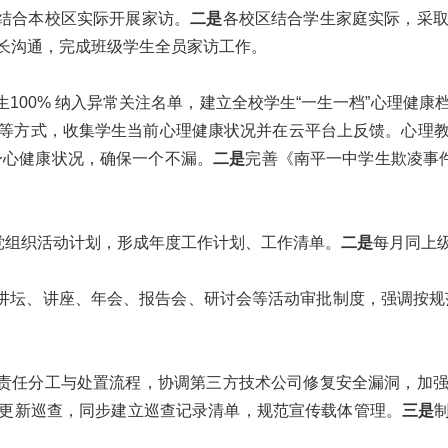
结合本校区实际开展家访。
二是
各校区结合学生家庭实际，采
长沟通，完成班级学生全员家访工作。
100% 纳入异常关注名单，建立全校学生“一生一档”心理健
等方式，收集学生当前心理健康状况并在云平台上反馈。心理
生身心健康状况，确保一个不漏。
二是
完善《南平一中学生欺凌事件
和党组织活动计划，形成年度工作计划、工作清单。
二是
每月同上
讲坛、讲座、年会、报告会、研讨会等活动审批制度，强调按规
责任分工与处置流程，协调第三方技术公司修复安全漏洞，加
更新巡查，同步建立巡查记录清单，规范宣传载体管理。
三是