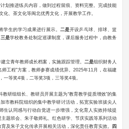
按计划推进练兵内容，做到过程留痕、资料完整。完成技能
子文化、茶文化等闽北优秀文化，开展教学工作。
将学生的学习成果进行展示。
二是
开设乒乓球、排球、篮
。
三是
学校教务处制定巡课制度，课后服务过程中，由教务
并建立青年教师成长档案，实施跟踪管理。
二是
组织财务人
名师工程”方案，教师参赛成绩优异。2025年11月，在福建
，一等奖4项，二等奖3项，三等奖4项。
教研组组长、教研员开展主题为“教育教学提质增效”的集
参加市教科院组织的集中教学研讨活动，拓宽实验班拔尖人
，师生认同感与行动自觉进一步增强，文化育人实效持续提
过主题班会、朱子敬师礼、红色研学、节庆实践等系列活动
教育及朱子文化传承开展相关活动，深化责任教育实效。
四