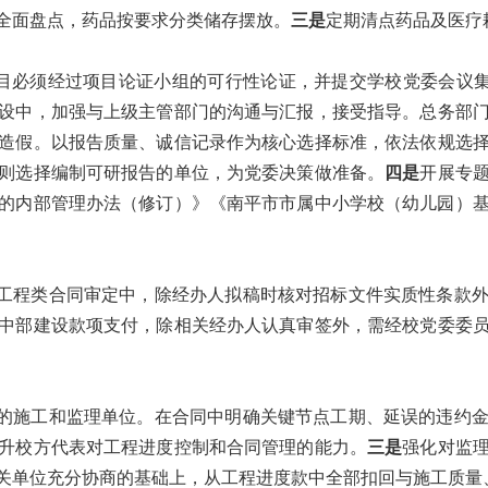
全面盘点，药品按要求分类储存摆放。
三是
定期清点药品及医疗
项目必须经过项目论证小组的可行性论证，并提交学校党委会议集
设中，加强与上级主管部门的沟通与汇报，接受指导。总务部
造假。以报告质量、诚信记录作为核心选择标准，依法依规选
则选择编制可研报告的单位，为党委决策做准备。
四是
开展专
的内部管理办法（修订）》《南平市市属中小学校（幼儿园）
工程类合同审定中，除经办人拟稿时核对招标文件实质性条款
中部建设款项支付，除相关经办人认真审签外，需经校党委委
的施工和监理单位。在合同中明确关键节点工期、延误的违约
升校方代表对工程进度控制和合同管理的能力。
三是
强化对监
关单位充分协商的基础上，从工程进度款中全部扣回与施工质量