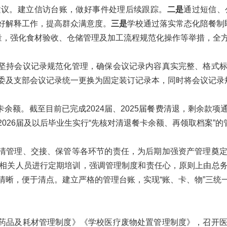
建议。建立信访台账，做好事件处理后续跟踪。
二是
通过短信、
好解释工作，提高群众满意度。
三是
学校通过落实常态化陪餐制
力量，强化食材验收、仓储管理及加工流程规范化操作等举措，全
坚持会议记录规范化管理，确保会议记录内容真实完整、格式
委及支部会议记录统一更换为固定装订记录本，同时将会议记录
余额。截至目前已完成2024届、2025届餐费清退，剩余款
2026届及以后毕业生实行“先核对清退餐卡余额、再领取档案”
清管理、交接、保管等各环节的责任，为后期加强资产管理奠
相关人员进行定期培训，强调管理制度和责任心，原则上由总
清晰，便于清点。建立严格的管理台账，实现“账、卡、物”三统
药品及耗材管理制度》《学校医疗废物处置管理制度》，召开