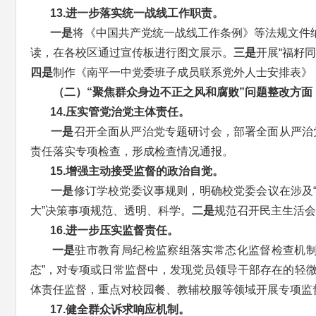
13.进一步落实统一战线工作职责。
一是
将《中国共产党统一战线工作条例》等法规文件
读，在各校区通过宣传板进行图文展示。
三是
开展“福籽
四是
制作《南平一中党委班子成员联系党外人士安排表》
（二）“聚焦群众身边不正之风和腐败
”问题整改方面
14.压实管党治党主体责任。
一是
召开全面从严治党专题研讨会，部署全面从严治
责任落实专项检查，形成检查情况通报。
15.增强主动接受监督的政治自觉。
一是
修订学校党委议事规则，明确校党委会议在涉及
大”决策事项规范、透明、科学。
二是
规范召开民主生活
16.进一步压实监督责任。
一是
驻市教育局纪检监察组落实常态化监督检查机制
态”，对专项或日常监督中，发现党员领导干部存在的轻
体责任监督，重点对校园餐、教辅校服等领域开展专项监
17.健全群众诉求响应机制。