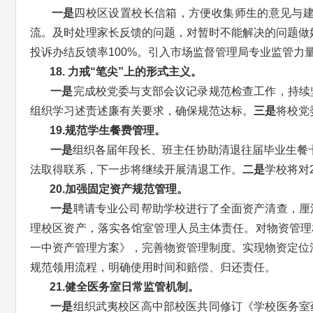
一是
四校区设置校长信箱，方便收集师生的意见与
流。及时处理家长反馈的问题，对暂时不能解决的问题做
投诉办结反馈率100%。引入市场监督管理局专业监管
18.
力戒“笔尖”上的形式主义。
一是
完成校党委与支部会议记录规范检查工作，持续
组织学习述责述廉有关要求，确保规范达标。
三是
将校党
19.规范学生餐费管理。
一是
组织各届年段长、班主任协助清退往届毕业生餐卡
法取得联系，下一步将继续开展清退工作。
二是
学校将对
20.加强固定资产规范管理。
一是
聘请专业公司帮助学校进行了全面资产清查，厘
理校区资产，落实各馆室管理人员主体责任。对物资管理
一中资产管理方案》，完善物资管理制度。实现物资定位
规范领用流程，明确使用时间和赔偿、归还责任。
21.健全医务室日常监管机制。
一是
组织武夷校区高中部校医共同修订《学校医务室