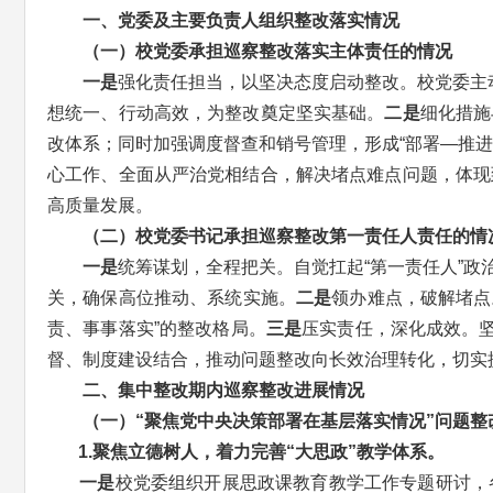
一、党委及主要负责人组织整改落实情况
（一）校党委承担巡察整改落实主体责任
的情况
一是
强化责任担当，以坚决态度启动整改。校党委主
想统一、行动高效，为整改奠定坚实基础。
二是
细化措施
改体系；同时加强调度督查和销号管理，形成“部署—推进
心工作、全面从严治党相结合，解决堵点难点问题，体现
高质量发展。
（二）校党委书记承担巡察整改第一责任人责任的情
一是
统筹谋划，全程把关。自觉扛起“第一责任人”
关，确保高位推动、系统实施。
二是
领办难点，破解堵点
责、事事落实”的整改格局。
三是
压实责任，深化成效。坚
督、制度建设结合，推动问题整改向长效治理转化，切实
二、集中整改期内巡察整改进展情况
（一）“聚焦党中央决策部署在基层落实情况”问题整
1.聚焦立德树人，着力完善“大思政”教学体系。
一是
校党委组织开展思政课教育教学工作专题研讨，