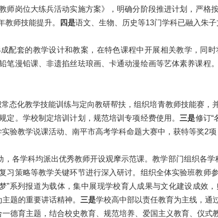
教师岗位大练兵活动实施方案》，明确分阶段推进计划，严格
年教师技能提升。
四是
语文、生物、历史等13门学科已融入朱
形成配套的教学设计和教案，在特色课程中开展相关教学，同时
铅笔漫铅课、非遗掐丝珐琅画、卡通动漫绘画等艺体素养课程
组织常态化教学技能训练与定向教研帮扶，组织培青教师技能赛，
规定。学校制定培训计划，规范培训专项经费使用。
三是
修订“
实验教学说课活动、南平市高考学科命题大赛中，获特等奖2项
动，各学科均派出优秀教师开设观摩示范课。教学部门组织各学科
复习策略等教学关键环节进行深入研讨。组织全体实验班教师
筑梦”系列报道为载体，集中展现学校育人成果与文化建设成效
为主题的重要讲话精神。
三是
学校高中部以责任教育为主线，通
三合一德育主题，结合校史教育、规范培养、爱国主义教育、仪式