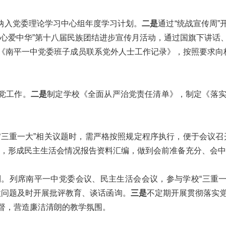
纳入党委理论学习中心组年度学习计划。
二是
通过“统战宣传周
同心爱中华”第十八届民族团结进步宣传月活动，通过国旗下讲话
《南平一中党委班子成员联系党外人士工作记录》，按照要求向
党工作。
二是
制定学校《全面从严治党责任清单》，制定《落
“三重一大”相关议题时，需严格按照规定程序执行，便于会议召
会，形成民主生活会情况报告资料汇编，做到会前准备充分、会
。列席南平一中党委会议、民主生活会会议，参与学校“三重一
微问题及时开展批评教育、谈话函询。
三是
不定期开展贯彻落实
督，营造廉洁清朗的教学氛围。